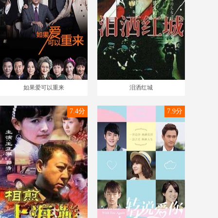
如果爱可以重来
泪洒红城
7.4分
7.9分