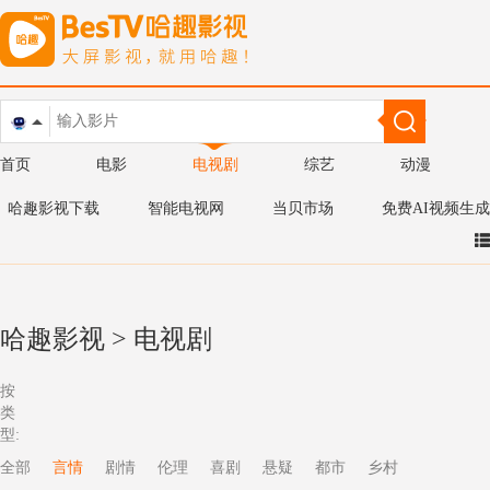
首页
电影
电视剧
综艺
动漫
哈趣影视下载
智能电视网
当贝市场
免费AI视频生成
哈趣影视
>
电视剧
按
类
型:
全部
言情
剧情
伦理
喜剧
悬疑
都市
乡村