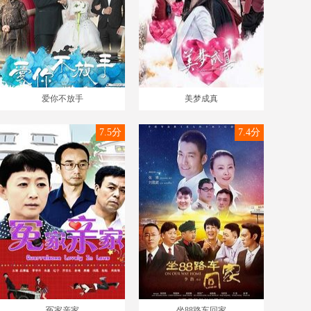
爱你不放手
美梦成真
7.5分
7.4分
冤家亲家
坐88路车回家