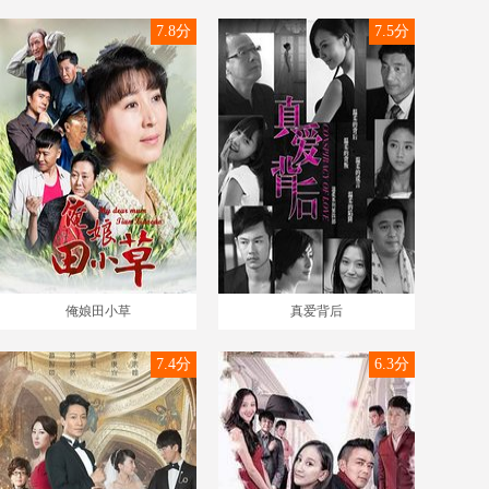
7.8分
7.5分
俺娘田小草
真爱背后
7.4分
6.3分