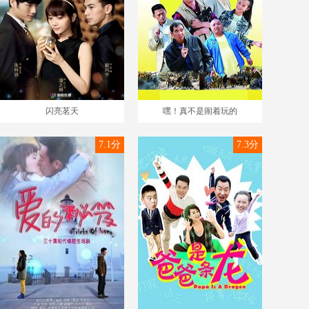
闪亮茗天
嘿！真不是闹着玩的
7.1分
7.3分