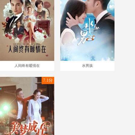
人间终有暖情在
水男孩
7.1分