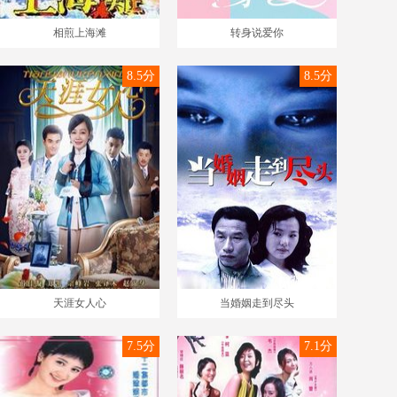
相煎上海滩
转身说爱你
8.5分
8.5分
天涯女人心
当婚姻走到尽头
7.5分
7.1分