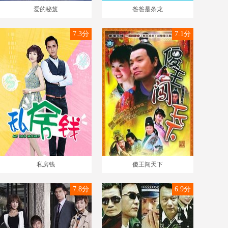
爱的秘笈
爸爸是条龙
7.3分
7.1分
私房钱
傻王闯天下
7.8分
6.9分