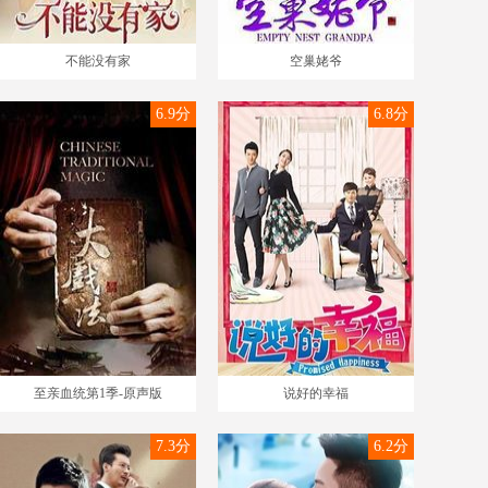
不能没有家
空巢姥爷
6.9分
6.8分
至亲血统第1季-原声版
说好的幸福
7.3分
6.2分