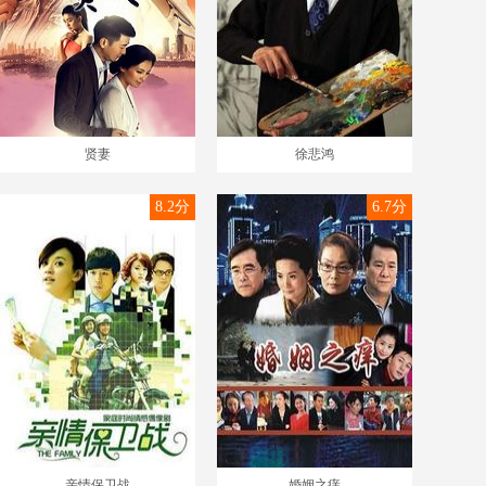
贤妻
徐悲鸿
8.2分
6.7分
亲情保卫战
婚姻之痒