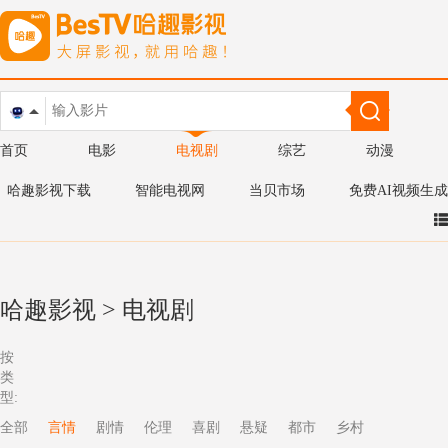
首页
电影
电视剧
综艺
动漫
哈趣影视下载
智能电视网
当贝市场
免费AI视频生成
哈趣影视
>
电视剧
按
类
型:
全部
言情
剧情
伦理
喜剧
悬疑
都市
乡村