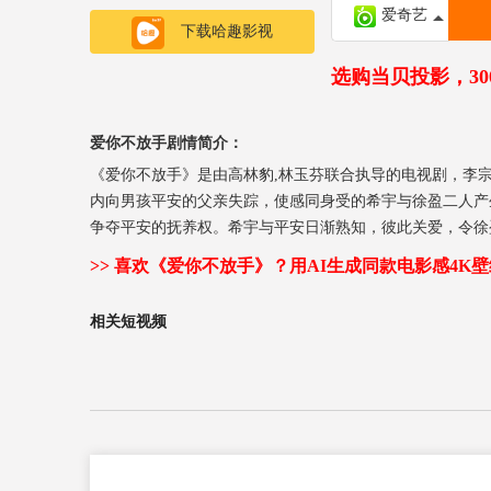
爱奇艺
下载哈趣影视
选购当贝投影，3
爱你不放手剧情简介：
《爱你不放手》是由高林豹,林玉芬联合执导的电视剧，李
内向男孩平安的父亲失踪，使感同身受的希宇与徐盈二人产
争夺平安的抚养权。希宇与平安日渐熟知，彼此关爱，令徐
安也不快乐。身心疲惫的振宇决定离开，将平安交回徐盈抚
>> 喜欢《爱你不放手》？用AI生成同款电影感4K壁
相关短视频