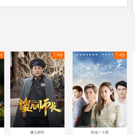
0分
7.9分
7.4分
傻儿师长
加油！小茉