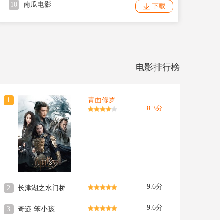
10
南瓜电影
下载
电影排行榜
1
青面修罗
8.3分
9.6分
2
长津湖之水门桥
9.6分
3
奇迹·笨小孩