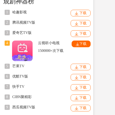
观剧神器榜
1
哈趣影视
下载
2
腾讯视频TV版
下载
3
爱奇艺TV版
下载
4
云视听小电视
下载
1500000+次下载
5
芒果TV
下载
6
优酷TV版
下载
7
快手TV
下载
8
CIBN聚精彩
下载
9
西瓜视频TV版
下载