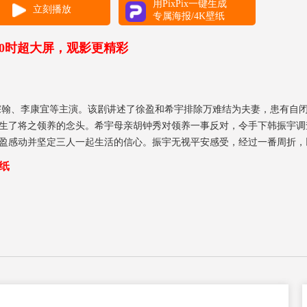
用PixPix一键生成
立刻播放
专属海报/4K壁纸
00时超大屏，观影更精彩
宗翰、李康宜等主演。该剧讲述了徐盈和希宇排除万难结为夫妻，患有自闭
生了将之领养的念头。希宇母亲胡钟秀对领养一事反对，令手下韩振宇调
盈感动并坚定三人一起生活的信心。振宇无视平安感受，经过一番周折，
养，去寻找真正属于自己的人生。
纸