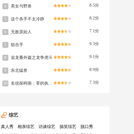
8.5分
4
美女与野兽
8.2分
5
这个杀手不太冷静
7.1分
6
无敌原始人
9.3分
7
狙击手
9.1分
8
追龙番外篇之龙争虎斗
8.9分
9
东北猛兽
7.3分
10
名侦探柯南：零的执行人
综艺
真人秀
相亲综艺
访谈综艺
搞笑综艺
脱口秀