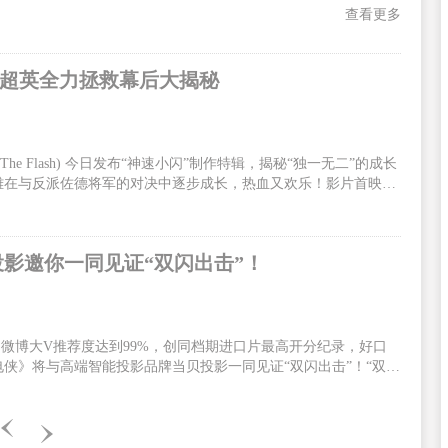
查看更多
手超英全力拯救幕后大揭秘
 Flash) 今日发布“神速小闪”制作特辑，揭秘“独一无二”的成长
雄在与反派佐德将军的对决中逐步成长，热血又欢乐！影片首映口
迷、观众嗨到上头！影片火热预售中，6月13、14日全国300场
/DolbyCinema/CGS中国巨幕版本与北美同步正式上映！闪电侠为
速小闪”制作特辑全面展现了闪电侠有别于其他超级英雄的个人特
投影邀你一同见证“双闪出击”！
6，微博大V推荐度达到99%，创同档期进口片最高开分纪录，好口
侠》将与高端智能投影品牌当贝投影一同见证“双闪出击”！“双闪
，《闪电侠》由华纳兄弟影片公司出品，安迪·穆斯切蒂执导，埃兹
主演。影片中，闪电侠为了拯救至亲穿越时空，却无意引发宇宙危
电侠决定联手蝙蝠侠超女一同合力出击。电影中闪电侠拥有了超能
闪