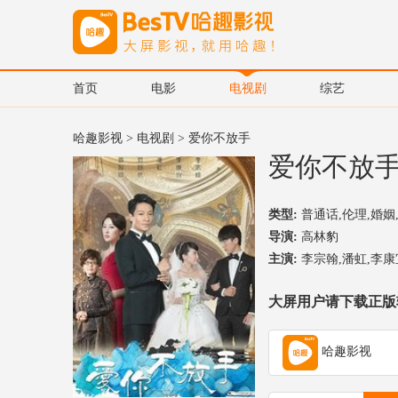
首页
电影
电视剧
综艺
哈趣影视
>
电视剧
> 爱你不放手
爱你不放
类型:
普通话,伦理,婚姻
导演:
高林豹
主演:
李宗翰,潘虹,李康
大屏用户请下载正版
哈趣影视