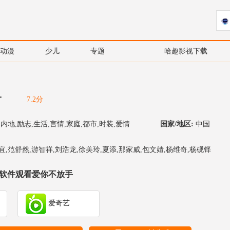
动漫
少儿
专题
哈趣影视下载
手
7.2分
,内地,励志,生活,言情,家庭,都市,时装,爱情
国家/地区:
中国
宜,范舒然,游智祥,刘浩龙,徐美玲,夏添,那家威,包文婧,杨维奇,杨砚铎
软件观看爱你不放手
爱奇艺