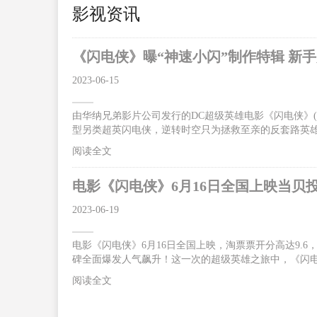
影视资讯
《闪电侠》曝“神速小闪”制作特辑 新
2023-06-15
由华纳兄弟影片公司发行的DC超级英雄电影《闪电侠》(The
型另类超英闪电侠，逆转时空只为拯救至亲的反套路英
碑大爆，“好看！好玩！好笑！好惊喜！无门槛爽感”，让影
阅读全文
超前点映震撼来袭。6月16日影片将以2D/CINITY/IMAX
救母亲跑赢光速获赞独一无二的超级英雄今日曝光的“神
电影《闪电侠》6月16日全国上映当贝
质。片中
2023-06-19
电影《闪电侠》6月16日全国上映，淘票票开分高达9.
碑全面爆发人气飙升！这一次的超级英雄之旅中，《闪电
合体”突破光速燃炸银幕 闪电侠逆时营救感动不断据悉
阅读全文
拉·米勒、迈克尔·基顿、萨莎·卡莱、本·阿弗莱克等
机，反派佐德将军卷土重来。为了让一切重归正轨，闪
神速力之后，仍旧不断探索自己的超能力极限。这一次“