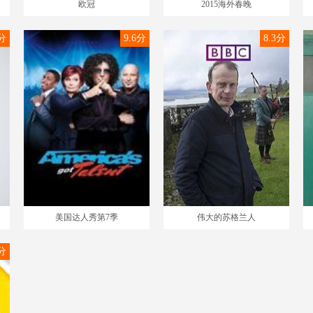
欧冠
2015海外春晚
5分
9.6分
8.3分
美国达人秀第7季
伟大的苏格兰人
5分