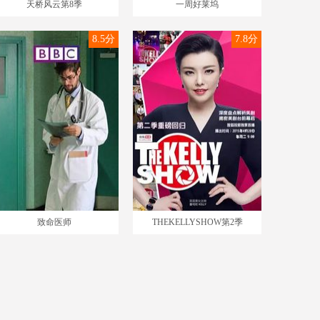
天桥风云第8季
一周好莱坞
8.5分
7.8分
致命医师
THEKELLYSHOW第2季