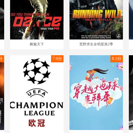
舞魅天下
荒野求生全明星第2季
9分
7.0分
8.5分