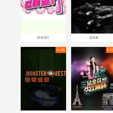
欧美流行
流浪者
8.2分
6.