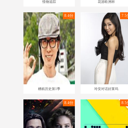
怪物追踪
花游欧洲杯
8.4分
7.
糟糕历史第1季
玲安对话好莱坞
8.4分
8.