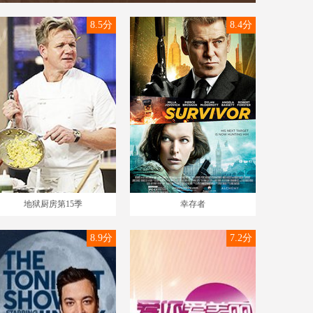
8.5分
8.4分
地狱厨房第15季
幸存者
8.9分
7.2分