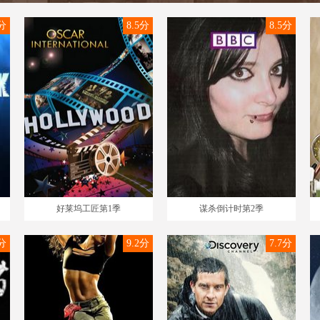
5分
8.5分
8.5分
好莱坞工匠第1季
谋杀倒计时第2季
8分
9.2分
7.7分