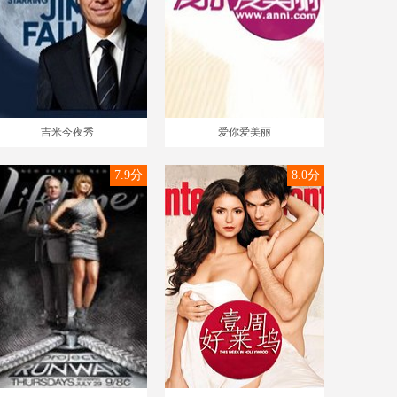
吉米今夜秀
爱你爱美丽
7.9分
8.0分