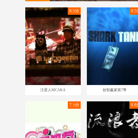
8.5分
8.
汪星人MCAKA
创智赢家第7季
7.1分
8.