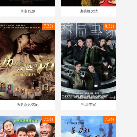
兵变1929
边关烽火情
7.3分
8.3分
历史永远铭记
拆局专家
7.5分
7.2分