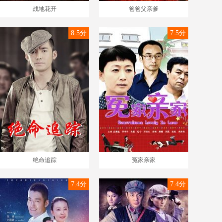
战地花开
爸爸父亲爹
8.5分
7.5分
绝命追踪
冤家亲家
7.4分
7.4分