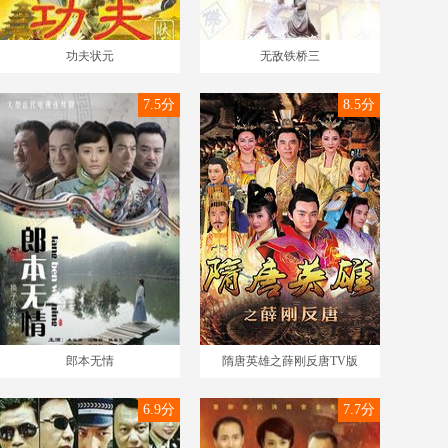
功夫状元
无敌铁桥三
7.5分
8.5分
郎本无情
隋唐英雄之薛刚反唐TV版
6.9分
7.7分