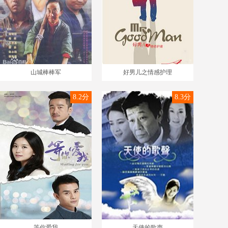
山城棒棒军
好男儿之情感护理
8.2分
8.3分
等你爱我
天使的歌声