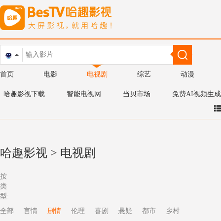
首页
电影
电视剧
综艺
动漫
哈趣影视下载
智能电视网
当贝市场
免费AI视频生成
哈趣影视
>
电视剧
按
类
型:
全部
言情
剧情
伦理
喜剧
悬疑
都市
乡村