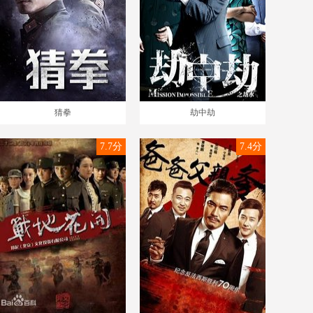
猜拳
劫中劫
7.7分
7.4分