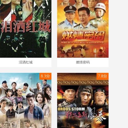
泪洒红城
燃情密码
8.3分
7.8分