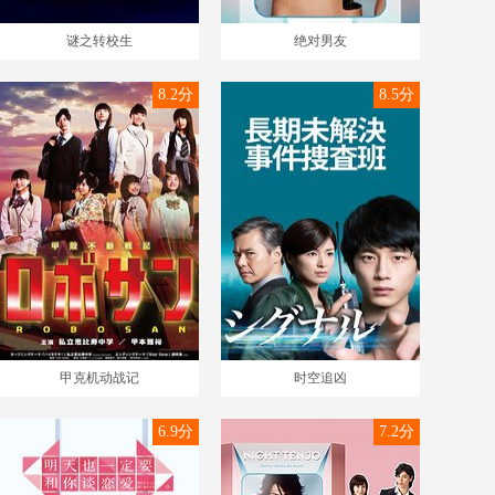
谜之转校生
绝对男友
8.2分
8.5分
甲克机动战记
时空追凶
6.9分
7.2分