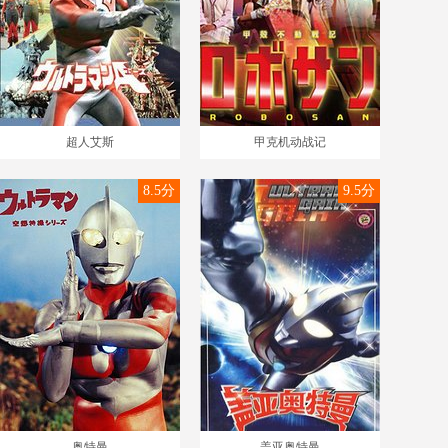
超人艾斯
甲克机动战记
8.5分
9.5分
奥特曼
盖亚奥特曼