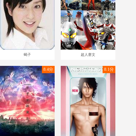
蝎子
超人赛文
8.4分
8.1分