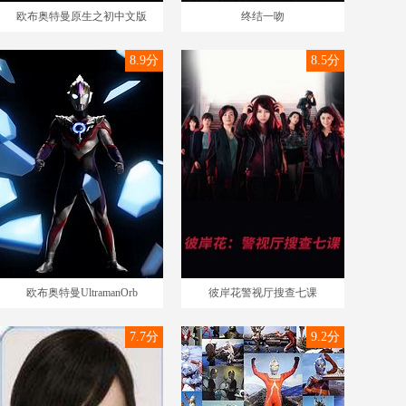
欧布奥特曼原生之初中文版
终结一吻
8.9分
8.5分
欧布奥特曼UltramanOrb
彼岸花警视厅搜查七课
7.7分
9.2分