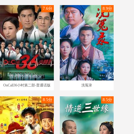
7.6分
8.9分
OnCall36小时第二部-普通话版
洗冤录
8.5分
8.5分