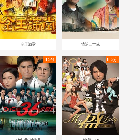
金玉满堂
情逆三世缘
8.5分
8.6分
OnCall36小时Ⅱ
My盛Lady