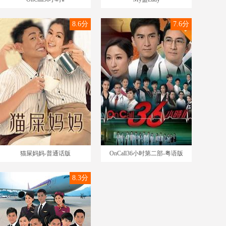
8.6分
7.6分
猫屎妈妈-普通话版
OnCall36小时第二部-粤语版
8.3分