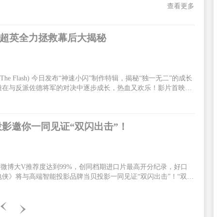
查看更多
手超英全力拯救幕后大揭秘
 Flash) 今日发布“神速小闪”制作特辑，揭秘“独一无二”的成长
雄在与反派佐德将军的对决中逐步成长，热血又欢乐！影片首映口
迷、观众嗨到上头！影片火热预售中，6月13、14日全国300场
/DolbyCinema/CGS中国巨幕版本与北美同步正式上映！闪电侠为
速小闪”制作特辑全面展现了闪电侠有别于其他超级英雄的个人特
投影邀你一同见证“双闪出击”！
6，微博大V推荐度达到99%，创同档期进口片最高开分纪录，好口
侠》将与高端智能投影品牌当贝投影一同见证“双闪出击”！“双闪
，《闪电侠》由华纳兄弟影片公司出品，安迪·穆斯切蒂执导，埃兹
主演。影片中，闪电侠为了拯救至亲穿越时空，却无意引发宇宙危
电侠决定联手蝙蝠侠超女一同合力出击。电影中闪电侠拥有了超能
闪