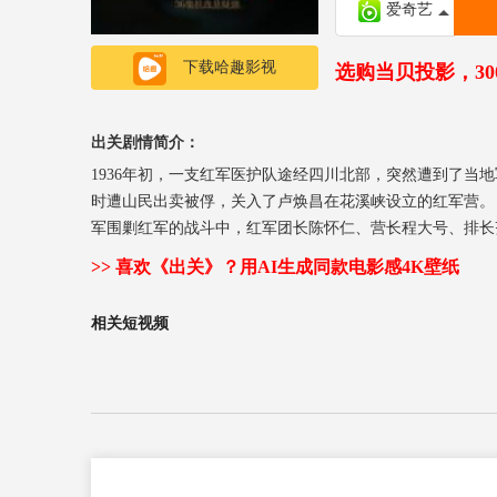
爱奇艺
下载哈趣影视
选购当贝投影，3
出关剧情简介：
1936年初，一支红军医护队途经四川北部，突然遭到了当
时遭山民出卖被俘，关入了卢焕昌在花溪峡设立的红军营。
军围剿红军的战斗中，红军团长陈怀仁、营长程大号、排长
成义奉命前往花溪峡寻找领导红军脱逃的“三人领导小组”
>> 喜欢《出关》？用AI生成同款电影感4K壁纸
相关短视频