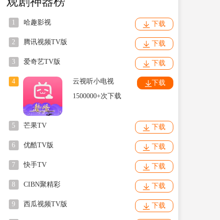
观剧神器榜
1
哈趣影视
下载
2
腾讯视频TV版
下载
3
爱奇艺TV版
下载
4
云视听小电视
下载
1500000+次下载
5
芒果TV
下载
6
优酷TV版
下载
7
快手TV
下载
8
CIBN聚精彩
下载
9
西瓜视频TV版
下载