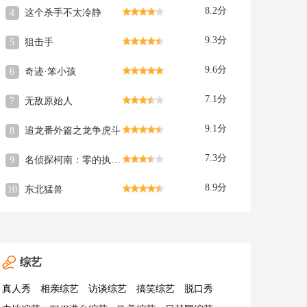
8.2分
4
这个杀手不太冷静
9.3分
5
狙击手
9.6分
6
奇迹·笨小孩
7.1分
7
无敌原始人
9.1分
8
追龙番外篇之龙争虎斗
7.3分
9
名侦探柯南：零的执行人
8.9分
10
东北猛兽
综艺
真人秀
相亲综艺
访谈综艺
搞笑综艺
脱口秀