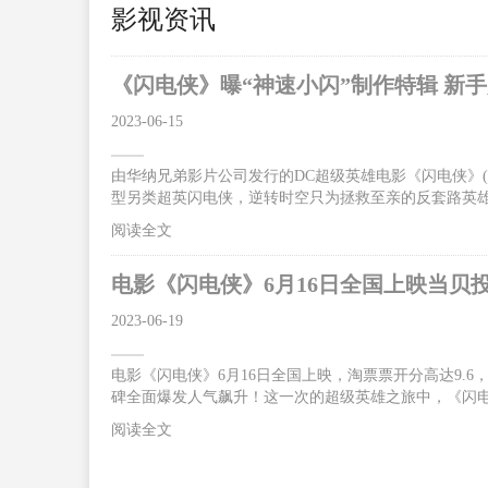
影视资讯
《闪电侠》曝“神速小闪”制作特辑 新
2023-06-15
由华纳兄弟影片公司发行的DC超级英雄电影《闪电侠》(The
型另类超英闪电侠，逆转时空只为拯救至亲的反套路英
碑大爆，“好看！好玩！好笑！好惊喜！无门槛爽感”，让影
阅读全文
超前点映震撼来袭。6月16日影片将以2D/CINITY/IMAX
救母亲跑赢光速获赞独一无二的超级英雄今日曝光的“神
电影《闪电侠》6月16日全国上映当贝
质。片中
2023-06-19
电影《闪电侠》6月16日全国上映，淘票票开分高达9.
碑全面爆发人气飙升！这一次的超级英雄之旅中，《闪电
合体”突破光速燃炸银幕 闪电侠逆时营救感动不断据悉
阅读全文
拉·米勒、迈克尔·基顿、萨莎·卡莱、本·阿弗莱克等
机，反派佐德将军卷土重来。为了让一切重归正轨，闪
神速力之后，仍旧不断探索自己的超能力极限。这一次“