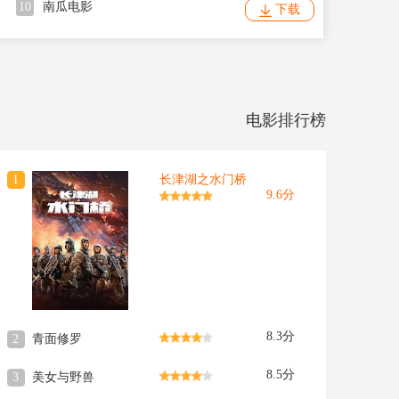
10
南瓜电影
下载
电影排行榜
1
长津湖之水门桥
9.6分
8.3分
2
青面修罗
8.5分
3
美女与野兽