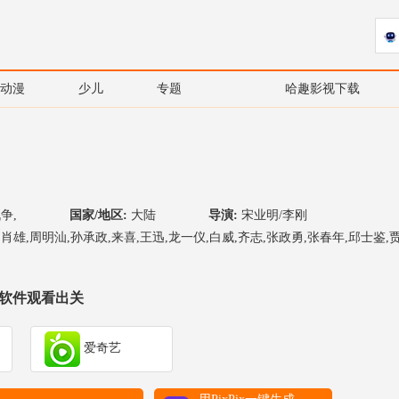
动漫
少儿
专题
哈趣影视下载
争,
国家/地区:
大陆
导演:
宋业明/李刚
,肖雄,周明汕,孙承政,来喜,王迅,龙一仪,白威,齐志,张政勇,张春年,邱士鉴,
软件观看出关
爱奇艺