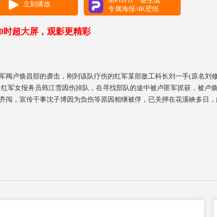
用PixPix一键生成
立刻播放
专属海报/4K壁纸
00时超大屏，观影更精彩
地军阀卢焕昌部的袭击，刚到该队疗伤的红军某部敌工科长刘一手(原名刘
 红军女报务员韩江雪因伤掉队，在寻找部队的途中被卢匪军抓获，被卢焕
齐闯，宣传干事沈子博因为负伤等原因相继被俘，已关押在花溪峡多日，
，巧遇刚刚进入花溪峡的刘一手，被有勇有谋的刘一手凭借一枚玉石棋子巧