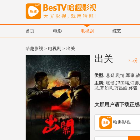
首页
电影
电视剧
综艺
哈趣影视
>
电视剧
> 出关
出关
7.5分
类型:
悬疑,剧情,军事,战
主演:
张博,冯国强,汪裴
龙,齐如意,万昌皓,佟骏
大屏用户请下载正版
哈趣影视