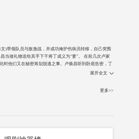
修文)带领队员与敌激战，并成功掩护伤病员转移，自己突围
昌当做礼物送给其手下干将丁成义为“妻”。 在前几次卢家
此时他们又在秘密筹划脱逃之事。卢焕昌听到卧底告密，丁
妙化解了。
展开全文
更多>>