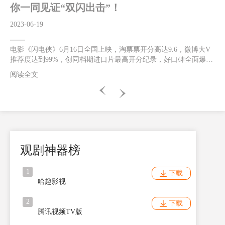
影片将以2D/CINITY/IMAX/DolbyCinema/CGS中国巨幕版本与北美
你一同见证“双闪出击”！
同步正式上映！闪电侠为救母亲跑赢光速获赞独一无二的超级英雄
今日曝光的“神速小闪”制作特辑全面展现了闪电侠有别于其他超级
2023-06-19
英雄的个人特质。片中
电影《闪电侠》6月16日全国上映，淘票票开分高达9.6，微博大V
推荐度达到99%，创同档期进口片最高开分纪录，好口碑全面爆发
人气飙升！这一次的超级英雄之旅中，《闪电侠》将与高端智能投
阅读全文
影品牌当贝投影一同见证“双闪出击”！“双闪合体”突破光速燃炸银
幕 闪电侠逆时营救感动不断据悉，《闪电侠》由华纳兄弟影片公
司出品，安迪·穆斯切蒂执导，埃兹拉·米勒、迈克尔·基顿、萨莎·
卡莱、本·阿弗莱克等主演。影片中，闪电侠为了拯救至亲穿越时
空，却无意引发宇宙危机，反派佐德将军卷土重来。为了让一切重
归正轨，闪电侠决定联手蝙蝠侠超女一同合力出击。电影中闪电侠
拥有了超能神速力之后，仍旧不断探索自己的超能力极限。这一
观剧神器榜
次“闪
1
下载
哈趣影视
2
下载
腾讯视频TV版