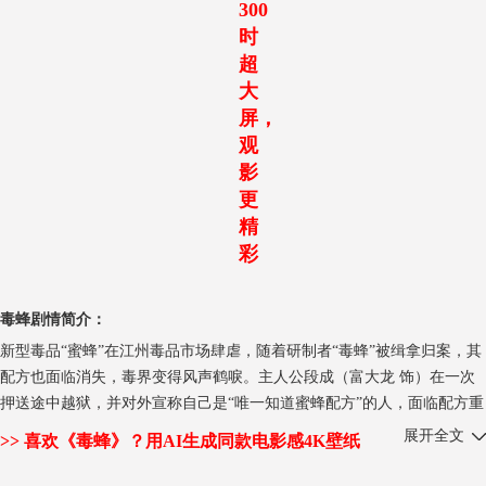
300
时
超
大
屏，
观
影
更
精
彩
毒蜂剧情简介：
新型毒品“蜜蜂”在江州毒品市场肆虐，随着研制者“毒蜂”被缉拿归案，其
配方也面临消失，毒界变得风声鹤唳。主人公段成（富大龙 饰）在一次
押送途中越狱，并对外宣称自己是“唯一知道蜜蜂配方”的人，面临配方重
出江湖的巨大诱惑，多方势力开始对段成展开威逼利诱。经历追杀、强行
展开全文
>> 喜欢《毒蜂》？用AI生成同款电影感4K壁纸
被注入毒品等非人折磨后，段成渗入毒巢，以“诱饵”身份一步步接近大毒
枭“蜂王”...