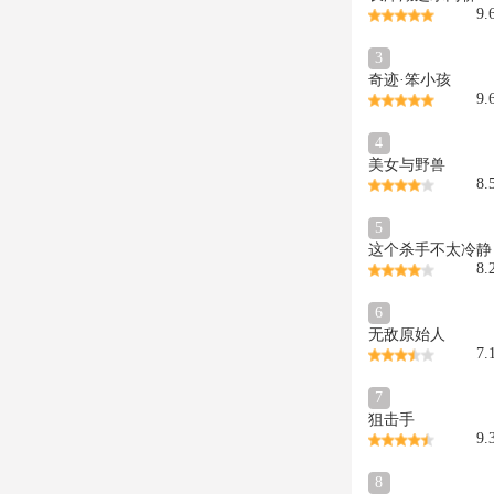
9.
3
奇迹·笨小孩
9.
4
美女与野兽
8.
5
这个杀手不太冷静
8.
6
无敌原始人
7.
7
狙击手
9.
8