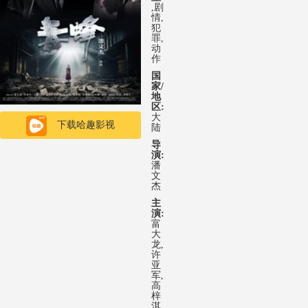
,剧
情,
犯
罪,
动
作
国
家/
地
区:
大
下载哈趣影视
陆
导
演:
潘
文
杰
主
演:
富
大
龙,
许
亚
军,
高
梓
淇,