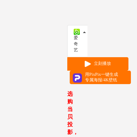
哈趣影视
爱奇艺
爱
奇
艺
立刻播放
用PixPix一键生成
专属海报/4K壁纸
选
购
当
贝
投
影，