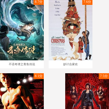
8.7分
7.6分
不语奇谭之青鱼传说
妙计合家欢
8.1分
7.5分