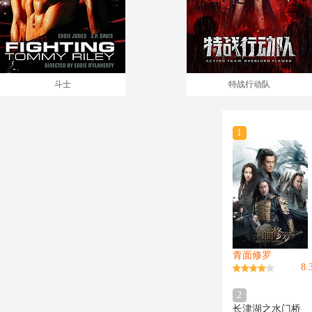
斗士
特战行动队
1
青面修罗
8.
2
长津湖之水门桥