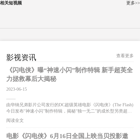
相关短视频
更多>>
影视资讯
查看更多
《闪电侠》曝“神速小闪”制作特辑 新手超英全
力拯救幕后大揭秘
2023-06-15
由华纳兄弟影片公司发行的DC超级英雄电影《闪电侠》(The Flash)
今日发布“神速小闪”制作特辑，揭秘“独一无二”的成长型另类超英
闪电侠，逆转时空只为拯救至亲的反套路英雄在与反派佐德将军的
阅读全文
对决中逐步成长，热血又欢乐！影片首映口碑大爆，“好看！好
玩！好笑！好惊喜！无门槛爽感”，让影迷、观众嗨到上头！影片
电影《闪电侠》6月16日全国上映当贝投影邀
火热预售中，6月13、14日全国300场超前点映震撼来袭。6月16日