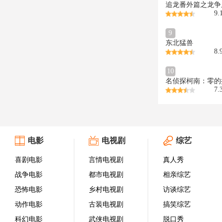
追龙番外篇之龙争
9.
9
东北猛兽
8.
10
名侦探柯南：零的
7.
电影
电视剧
综艺
喜剧电影
言情电视剧
真人秀
战争电影
都市电视剧
相亲综艺
恐怖电影
乡村电视剧
访谈综艺
动作电影
古装电视剧
搞笑综艺
科幻电影
武侠电视剧
脱口秀