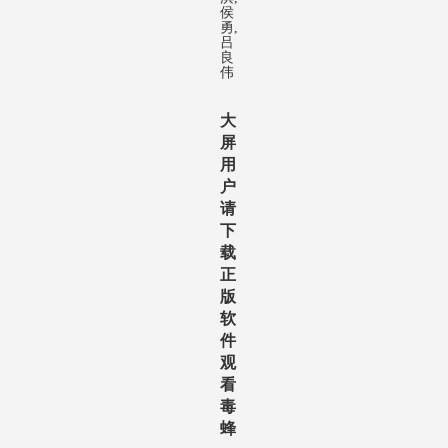
侯
勇,
吕
良
伟
大
屏
用
户
请
下
载
正
版
软
件
观
看
毒
蜂