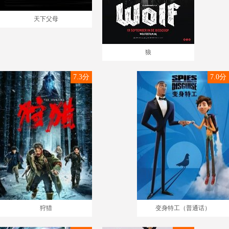
天下父母
狼
7.3分
7.0分
狩猎
变身特工（普通话）