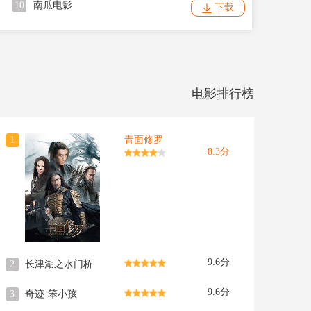
10
南瓜电影
下载
电影排行榜
1
青面修罗
8.3分
9.6分
2
长津湖之水门桥
9.6分
3
奇迹·笨小孩