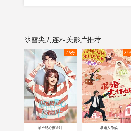
冰雪尖刀连相关影片推荐
7.5分
8.
瞄准靶心蔡金叶
求婚大作战