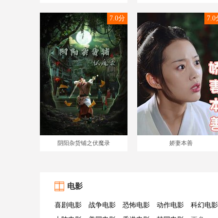
7.0分
7.
阴阳杂货铺之伏魔录
娇妻本善
电影
喜剧电影
战争电影
恐怖电影
动作电影
科幻电影