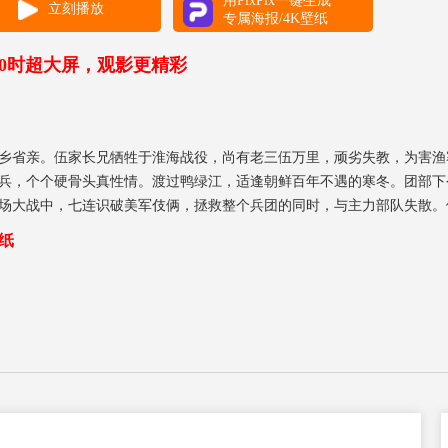
用PixPix一键生成
立刻播放
专属海报/4K壁纸
00时超大屏，观影更精彩
里回乡省亲。伍家长兄牺牲于淮海战役，尚有老三伍万里，顽劣失教，为害
兵，个个硬骨头真性情。渡过鸭绿江，适逢朝鲜百年不遇的寒冬。团部下
场大战中，七连识破美军伎俩，拯救整个兵团的同时，与主力部队失散。
以伟大的牺牲和强大的革命意志，完成了这个足以彪炳史册的壮举。千里
纸