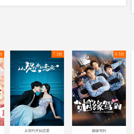
9分
7.3分
8.3分
从契约开始恋爱
姻缘驾到