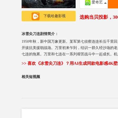
爱奇艺
下载哈趣影视
选购当贝投影，3
冰雪尖刀连剧情简介：
1950年秋，新中国万象更新。某军第七侦察连连长伍千
开拔抗美援朝战场。万里初来乍到，结识一群久经沙场的老
七连的拖累。万里和七连在一系列艰苦战斗中一起成长。机
码，仅剩三十余人的七连，必须完成炸桥任务。“钢七连”
>> 喜欢《冰雪尖刀连》？用AI生成同款电影感4K壁
的承诺，重建“钢七连”。
相关短视频