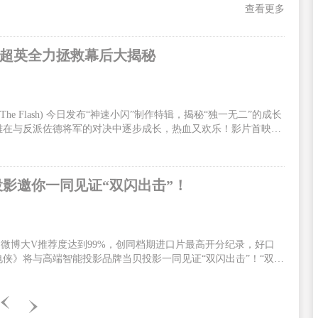
查看更多
手超英全力拯救幕后大揭秘
 Flash) 今日发布“神速小闪”制作特辑，揭秘“独一无二”的成长
雄在与反派佐德将军的对决中逐步成长，热血又欢乐！影片首映口
迷、观众嗨到上头！影片火热预售中，6月13、14日全国300场
/DolbyCinema/CGS中国巨幕版本与北美同步正式上映！闪电侠为
速小闪”制作特辑全面展现了闪电侠有别于其他超级英雄的个人特
投影邀你一同见证“双闪出击”！
6，微博大V推荐度达到99%，创同档期进口片最高开分纪录，好口
侠》将与高端智能投影品牌当贝投影一同见证“双闪出击”！“双闪
，《闪电侠》由华纳兄弟影片公司出品，安迪·穆斯切蒂执导，埃兹
主演。影片中，闪电侠为了拯救至亲穿越时空，却无意引发宇宙危
电侠决定联手蝙蝠侠超女一同合力出击。电影中闪电侠拥有了超能
闪