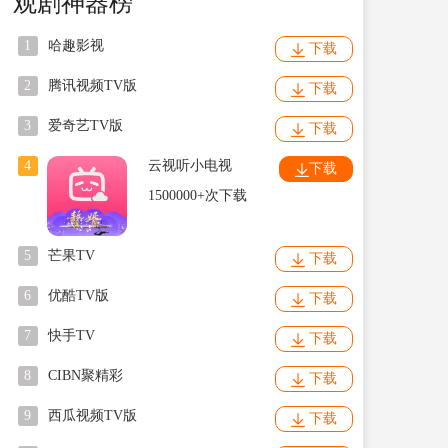
观剧神器榜
1
哈趣影视
下载
2
腾讯视频TV版
下载
3
爱奇艺TV版
下载
4
云视听小电视
下载
1500000+次下载
5
芒果TV
下载
6
优酷TV版
下载
7
快手TV
下载
8
CIBN聚精彩
下载
9
西瓜视频TV版
下载