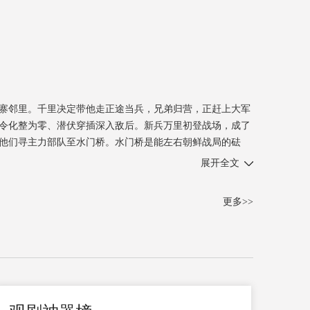
渔寨邻里。千里决定带他走正途当兵，兄弟归营，正赶上大军
令化整为零、潜伏穿插深入敌后。新兵万里初登战场，成了
他们寻主力部队至水门桥。水门桥是能左右朝鲜战局的砝
牺牲，万里成长为一名有担当的战士，他将用余生践行对哥哥
展开全文
更多>>