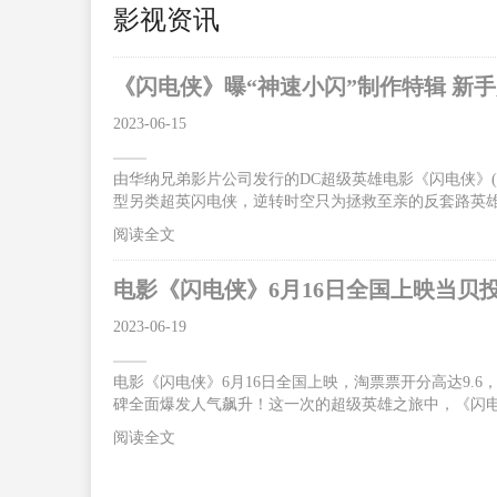
影视资讯
《闪电侠》曝“神速小闪”制作特辑 新
2023-06-15
由华纳兄弟影片公司发行的DC超级英雄电影《闪电侠》(The
型另类超英闪电侠，逆转时空只为拯救至亲的反套路英
碑大爆，“好看！好玩！好笑！好惊喜！无门槛爽感”，让影
阅读全文
超前点映震撼来袭。6月16日影片将以2D/CINITY/IMAX
救母亲跑赢光速获赞独一无二的超级英雄今日曝光的“神
电影《闪电侠》6月16日全国上映当贝
质。片中
2023-06-19
电影《闪电侠》6月16日全国上映，淘票票开分高达9.
碑全面爆发人气飙升！这一次的超级英雄之旅中，《闪电
合体”突破光速燃炸银幕 闪电侠逆时营救感动不断据悉
阅读全文
拉·米勒、迈克尔·基顿、萨莎·卡莱、本·阿弗莱克等
机，反派佐德将军卷土重来。为了让一切重归正轨，闪
神速力之后，仍旧不断探索自己的超能力极限。这一次“