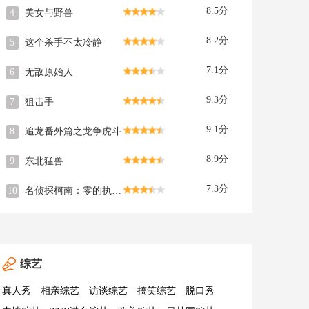
8.5分
4
美女与野兽
8.2分
5
这个杀手不太冷静
7.1分
6
无敌原始人
9.3分
7
狙击手
9.1分
8
追龙番外篇之龙争虎斗
8.9分
9
东北猛兽
7.3分
10
名侦探柯南：零的执行人
综艺
真人秀
相亲综艺
访谈综艺
搞笑综艺
脱口秀