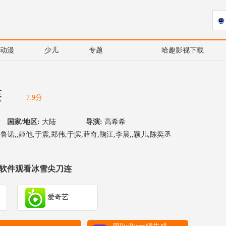
动漫
少儿
专题
哈趣影视下载
连
7.9分
国家/地区:
大陆
导演:
高希希
鲁诺,,姬他,于震,郑伟,于滨,薛奇,鞠江,李晨,,颖儿,陈奕丞
软件观看冰雪尖刀连
爱奇艺