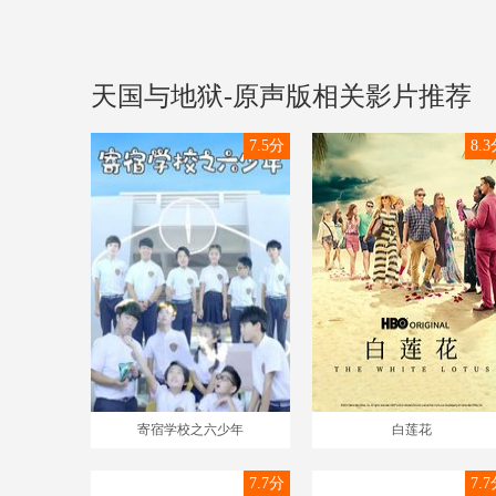
天国与地狱-原声版相关影片推荐
7.5分
8.
寄宿学校之六少年
白莲花
7.7分
7.