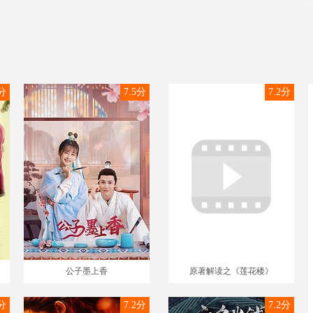
3分
7.5分
7.2分
公子墨上香
原著解读之《莲花楼》
7分
7.2分
7.2分