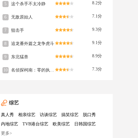
8.2分
5
这个杀手不太冷静
7.1分
6
无敌原始人
9.3分
7
狙击手
9.1分
8
追龙番外篇之龙争虎斗
8.9分
9
东北猛兽
7.3分
10
名侦探柯南：零的执行人
综艺
真人秀
相亲综艺
访谈综艺
搞笑综艺
脱口秀
内地综艺
TVB港台综艺
欧美综艺
日韩国综艺
更多>