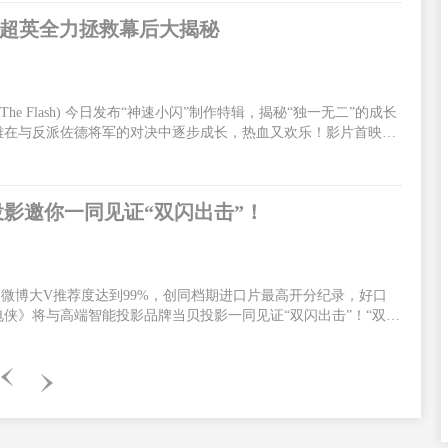
手超英全力拯救幕后大揭秘
 Flash) 今日发布“神速小闪”制作特辑，揭秘“独一无二”的成长
雄在与反派佐德将军的对决中逐步成长，热血又欢乐！影片首映口
迷、观众嗨到上头！影片火热预售中，6月13、14日全国300场
/DolbyCinema/CGS中国巨幕版本与北美同步正式上映！闪电侠为
速小闪”制作特辑全面展现了闪电侠有别于其他超级英雄的个人特
投影邀你一同见证“双闪出击”！
6，微博大V推荐度达到99%，创同档期进口片最高开分纪录，好口
侠》将与高端智能投影品牌当贝投影一同见证“双闪出击”！“双闪
，《闪电侠》由华纳兄弟影片公司出品，安迪·穆斯切蒂执导，埃兹
主演。影片中，闪电侠为了拯救至亲穿越时空，却无意引发宇宙危
电侠决定联手蝙蝠侠超女一同合力出击。电影中闪电侠拥有了超能
闪