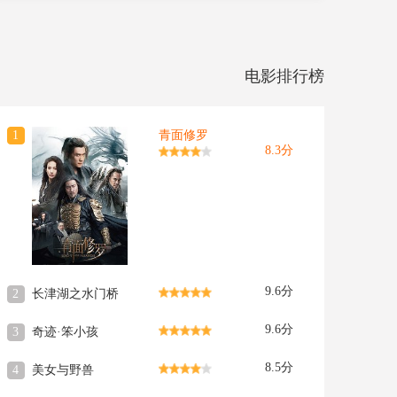
电影排行榜
1
青面修罗
8.3分
9.6分
2
长津湖之水门桥
9.6分
3
奇迹·笨小孩
8.5分
4
美女与野兽