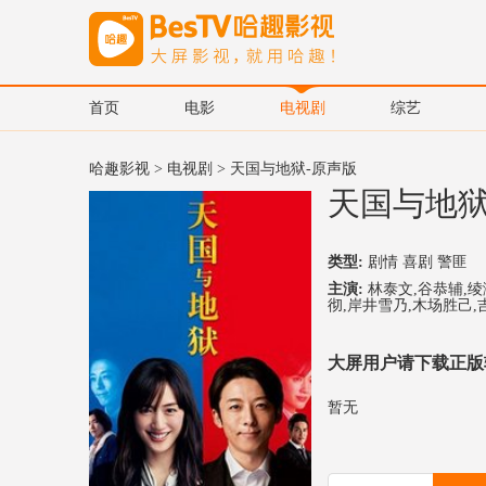
首页
电影
电视剧
综艺
哈趣影视
>
电视剧
> 天国与地狱-原声版
天国与地狱
类型:
剧情 喜剧 警匪
主演:
林泰文,谷恭辅,绫
彻,岸井雪乃,木场胜己,
大屏用户请下载正版
暂无