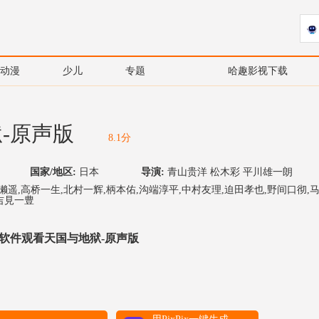
动漫
少儿
专题
哈趣影视下载
-原声版
8.1分
国家/地区:
日本
导演:
青山贵洋 松木彩 平川雄一朗
濑遥,高桥一生,北村一辉,柄本佑,沟端淳平,中村友理,迫田孝也,野间口彻,
吉見一豊
软件观看天国与地狱-原声版