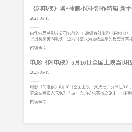
《闪电侠》曝“神速小闪”制作特辑 新
2023-06-15
由华纳兄弟影片公司发行的DC超级英雄电影《闪电侠》(The
型另类超英闪电侠，逆转时空只为拯救至亲的反套路英
碑大爆，“好看！好玩！好笑！好惊喜！无门槛爽感”，让影
阅读全文
超前点映震撼来袭。6月16日影片将以2D/CINITY/IMAX
救母亲跑赢光速获赞独一无二的超级英雄今日曝光的“神
电影《闪电侠》6月16日全国上映当贝
质。片中
2023-06-19
电影《闪电侠》6月16日全国上映，淘票票开分高达9.
碑全面爆发人气飙升！这一次的超级英雄之旅中，《闪电
合体”突破光速燃炸银幕 闪电侠逆时营救感动不断据悉
阅读全文
拉·米勒、迈克尔·基顿、萨莎·卡莱、本·阿弗莱克等
机，反派佐德将军卷土重来。为了让一切重归正轨，闪
神速力之后，仍旧不断探索自己的超能力极限。这一次“