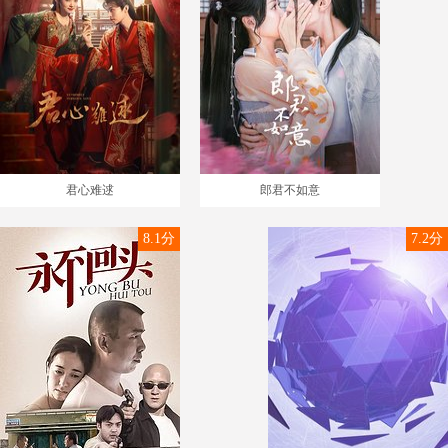
君心难逑
郎君不如意
8.1分
7.2分