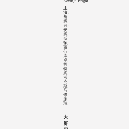
Kevin,S.Bright
主
演:
詹
妮
弗·
安
妮
斯
顿,
丽
莎·
库
卓,
柯
特
妮·
考
克
斯,
马
修·
派
瑞,
大
屏