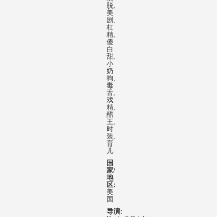
脱,
美
剧,
杠
精,
傻
白
甜,
小
奶
狗,
毒
舌,
戏
精,
醋
王,
时
装,
育
儿
国
家/
地
区:
美
国
导演: