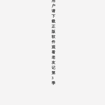
用
户
请
下
载
正
版
软
件
观
看
老
友
记
第
3
季
哈趣影视