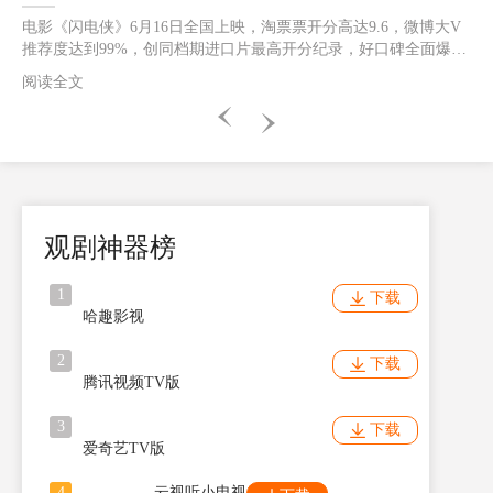
电影《闪电侠》6月16日全国上映，淘票票开分高达9.6，微博大V
推荐度达到99%，创同档期进口片最高开分纪录，好口碑全面爆发
人气飙升！这一次的超级英雄之旅中，《闪电侠》将与高端智能投
阅读全文
影品牌当贝投影一同见证“双闪出击”！“双闪合体”突破光速燃炸银
幕 闪电侠逆时营救感动不断据悉，《闪电侠》由华纳兄弟影片公
司出品，安迪·穆斯切蒂执导，埃兹拉·米勒、迈克尔·基顿、萨莎·
卡莱、本·阿弗莱克等主演。影片中，闪电侠为了拯救至亲穿越时
空，却无意引发宇宙危机，反派佐德将军卷土重来。为了让一切重
归正轨，闪电侠决定联手蝙蝠侠超女一同合力出击。电影中闪电侠
拥有了超能神速力之后，仍旧不断探索自己的超能力极限。这一
观剧神器榜
次“闪
1
下载
哈趣影视
2
下载
腾讯视频TV版
3
下载
爱奇艺TV版
4
云视听小电视