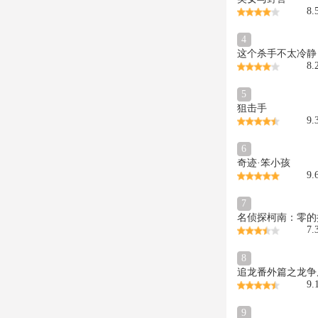
8.
4
这个杀手不太冷静
8.
5
狙击手
9.
6
奇迹·笨小孩
9.
7
名侦探柯南：零的
7.
8
追龙番外篇之龙争
9.
9