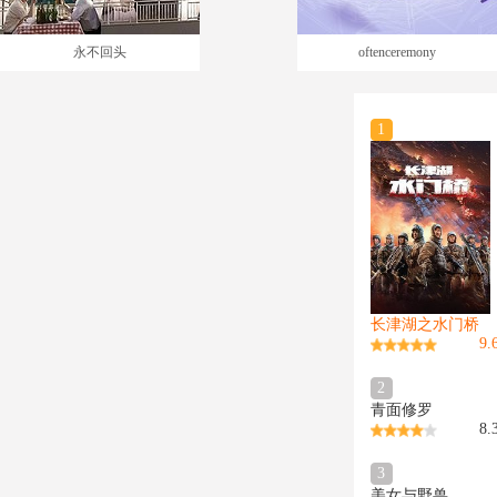
永不回头
oftenceremony
1
长津湖之水门桥
9.
2
青面修罗
8.
3
美女与野兽