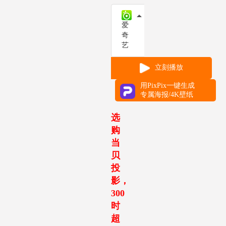
爱奇艺
爱
奇
艺
立刻播放
用PixPix一键生成
专属海报/4K壁纸
选
购
当
贝
投
影，
300
时
超