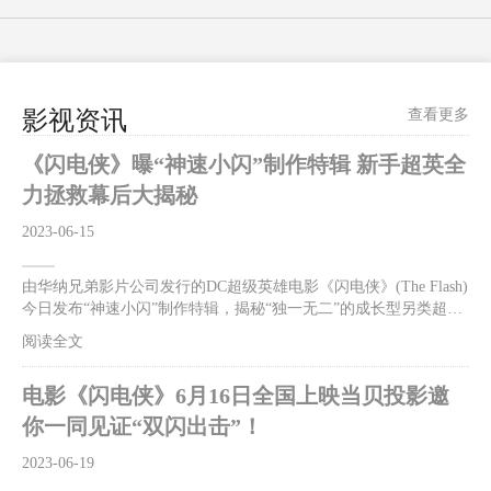
影视资讯
查看更多
《闪电侠》曝“神速小闪”制作特辑 新手超英全
力拯救幕后大揭秘
2023-06-15
由华纳兄弟影片公司发行的DC超级英雄电影《闪电侠》(The Flash)
今日发布“神速小闪”制作特辑，揭秘“独一无二”的成长型另类超英
闪电侠，逆转时空只为拯救至亲的反套路英雄在与反派佐德将军的
阅读全文
对决中逐步成长，热血又欢乐！影片首映口碑大爆，“好看！好
玩！好笑！好惊喜！无门槛爽感”，让影迷、观众嗨到上头！影片
电影《闪电侠》6月16日全国上映当贝投影邀
火热预售中，6月13、14日全国300场超前点映震撼来袭。6月16日
影片将以2D/CINITY/IMAX/DolbyCinema/CGS中国巨幕版本与北美
你一同见证“双闪出击”！
同步正式上映！闪电侠为救母亲跑赢光速获赞独一无二的超级英雄
今日曝光的“神速小闪”制作特辑全面展现了闪电侠有别于其他超级
2023-06-19
英雄的个人特质。片中