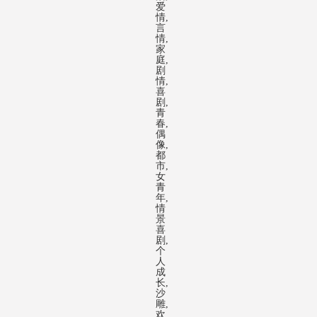
爱
情,
言
情,
家
庭,
剧
情,
喜
剧,
青
春,
偶
像,
都
市,
女
青
年,
情
景
喜
剧,
个
人
成
长,
沙
雕,
欢