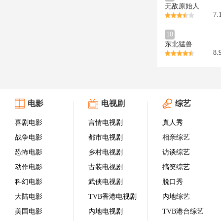
无敌原始人
7.
10
东北猛兽
8.
电影
电视剧
综艺
喜剧电影
言情电视剧
真人秀
战争电影
都市电视剧
相亲综艺
恐怖电影
乡村电视剧
访谈综艺
动作电影
古装电视剧
搞笑综艺
科幻电影
武侠电视剧
脱口秀
大陆电影
TVB香港电视剧
内地综艺
美国电影
内地电视剧
TVB港台综艺