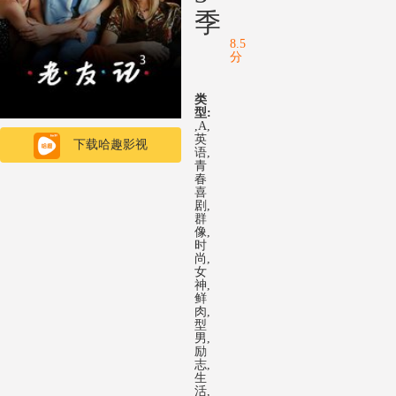
季
8.5
分
类
型:
,A,
英
下载哈趣影视
语,
青
春
喜
剧,
群
像,
时
尚,
女
神,
鲜
肉,
型
男,
励
志,
生
活,