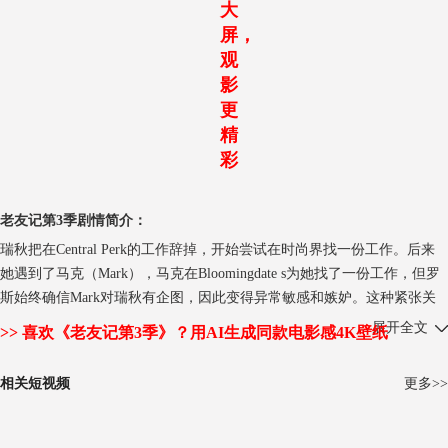
大
屏，
观
影
更
精
彩
老友记第3季剧情简介：
瑞秋把在Central Perk的工作辞掉，开始尝试在时尚界找一份工作。后来
她遇到了马克（Mark），马克在Bloomingdate s为她找了一份工作，但罗
斯始终确信Mark对瑞秋有企图，因此变得异常敏感和嫉妒。这种紧张关
系在他们的周年纪念日是达到了顶点，瑞秋由于工作无法和罗斯共进晚
展开全文
>> 喜欢《老友记第3季》？用AI生成同款电影感4K壁纸
餐，罗斯就带了食物到瑞秋办公室，但弄得一团糟直到瑞秋命令他回到了
家。两人在回家后的争吵最终导致两人赌气分手（take a break）。
相关短视频
更多>>