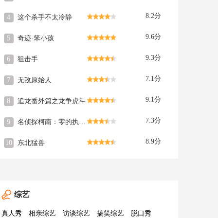
8.2分
4
这个杀手不太冷静
9.6分
5
奇迹·笨小孩
9.3分
6
狙击手
7.1分
7
无敌原始人
9.1分
8
追龙番外篇之龙争虎斗
7.3分
9
名侦探柯南：零的执行人
8.9分
10
东北猛兽
综艺
真人秀
相亲综艺
访谈综艺
搞笑综艺
脱口秀