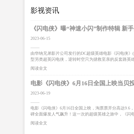
影视资讯
《闪电侠》曝“神速小闪”制作特辑 新
2023-06-15
由华纳兄弟影片公司发行的DC超级英雄电影《闪电侠》(The
型另类超英闪电侠，逆转时空只为拯救至亲的反套路英
碑大爆，“好看！好玩！好笑！好惊喜！无门槛爽感”，让影
阅读全文
超前点映震撼来袭。6月16日影片将以2D/CINITY/IMAX
救母亲跑赢光速获赞独一无二的超级英雄今日曝光的“神
电影《闪电侠》6月16日全国上映当贝
质。片中
2023-06-19
电影《闪电侠》6月16日全国上映，淘票票开分高达9.
碑全面爆发人气飙升！这一次的超级英雄之旅中，《闪电
合体”突破光速燃炸银幕 闪电侠逆时营救感动不断据悉
阅读全文
拉·米勒、迈克尔·基顿、萨莎·卡莱、本·阿弗莱克等
机，反派佐德将军卷土重来。为了让一切重归正轨，闪