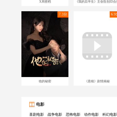
X局密档
《我的后半生》主创告别ID合
7.3分
6.
他的秘密
《悬镜》剧情揭秘
电影
喜剧电影
战争电影
恐怖电影
动作电影
科幻电影