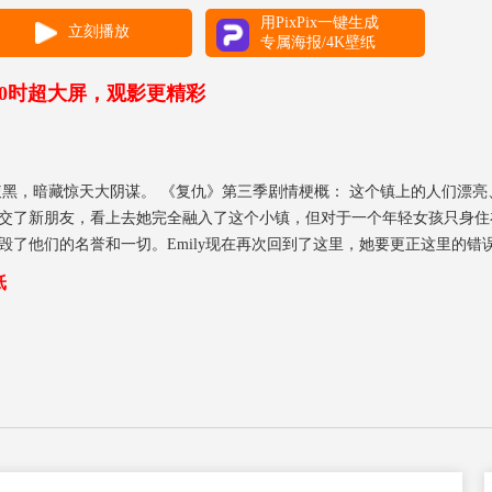
用PixPix一键生成
立刻播放
专属海报/4K壁纸
00时超大屏，观影更精彩
腹黑，暗藏惊天大阴谋。 《复仇》第三季剧情梗概： 这个镇上的人们漂
钱的邻居，结交了新朋友，看上去她完全融入了这个小镇，但对于一个年轻女孩只身
毁了他们的名誉和一切。Emily现在再次回到了这里，她要更正这里的错
纸