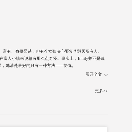
亮、富有、身份显赫，但有个女孩决心要复仇毁灭所有人。
住在富人小镇来说总有那么点奇怪。事实上，Emily并不是镇
误，她清楚最好的只有一种方法——复仇。
展开全文
更多>>