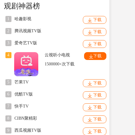
观剧神器榜
1
哈趣影视
下载
2
腾讯视频TV版
下载
3
爱奇艺TV版
下载
4
云视听小电视
下载
1500000+次下载
5
芒果TV
下载
6
优酷TV版
下载
7
快手TV
下载
8
CIBN聚精彩
下载
9
西瓜视频TV版
下载