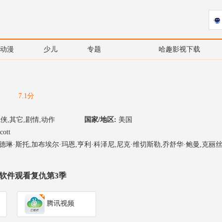
动漫
少儿
专题
哈趣影视下载
7.1分
武侠,其它,剧情,动作
国家/地区:
美国
cott
德琳·斯托,加布埃尔·玛恩,亨利·科泽尼,尼克·维切斯勒,乔舒华·鲍曼,克丽
软件观看复仇第3季
腾讯视频