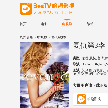
首页
电影
电视剧
综艺
哈趣影视
>
电视剧
> 复仇第3季
复仇第3季
类型:
伦理,悬疑,言情,
导演:
Bobby,Roth,John,S
主演:
艾米丽·万凯普,玛
·B·艾伦,贾斯汀·哈特雷
大屏用户请下载正版
哈趣影视