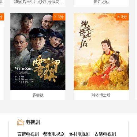
集
《我的后半生》点映礼专属花絮集
期许之地
9分
7.5分
8.0分
雾柳镇
神农博士后
电视剧
言情电视剧
都市电视剧
乡村电视剧
古装电视剧