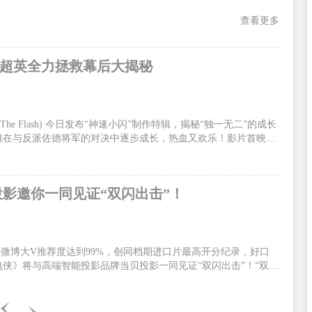
查看更多
手超英全力拯救幕后大揭秘
 Flash) 今日发布“神速小闪”制作特辑，揭秘“独一无二”的成长
雄在与反派佐德将军的对决中逐步成长，热血又欢乐！影片首映口
迷、观众嗨到上头！影片火热预售中，6月13、14日全国300场
/DolbyCinema/CGS中国巨幕版本与北美同步正式上映！闪电侠为
速小闪”制作特辑全面展现了闪电侠有别于其他超级英雄的个人特
投影邀你一同见证“双闪出击”！
6，微博大V推荐度达到99%，创同档期进口片最高开分纪录，好口
侠》将与高端智能投影品牌当贝投影一同见证“双闪出击”！“双闪
，《闪电侠》由华纳兄弟影片公司出品，安迪·穆斯切蒂执导，埃兹
主演。影片中，闪电侠为了拯救至亲穿越时空，却无意引发宇宙危
电侠决定联手蝙蝠侠超女一同合力出击。电影中闪电侠拥有了超能