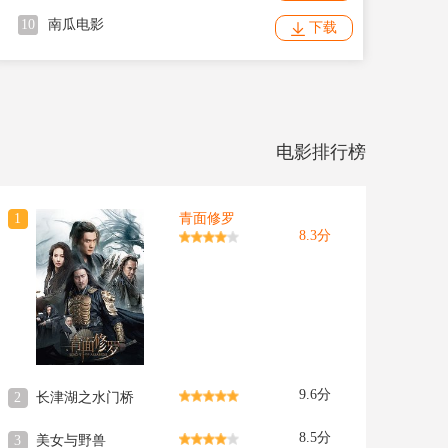
10
南瓜电影
下载
电影排行榜
1
青面修罗
8.3分
9.6分
2
长津湖之水门桥
8.5分
3
美女与野兽