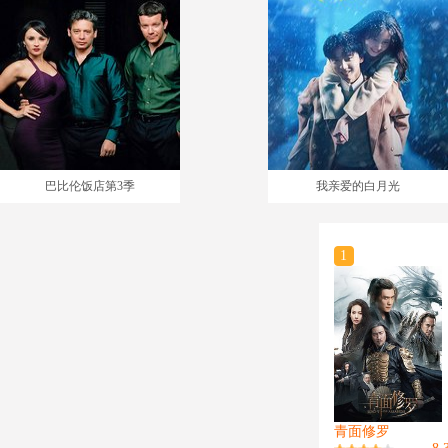
巴比伦饭店第3季
我亲爱的白月光
1
青面修罗