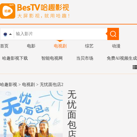
首页
电影
电视剧
综艺
动漫
哈趣影视下载
智能电视网
当贝市场
免费AI视频生成
哈趣影视
>
电视剧
> 无忧面包店2
无
忧
面
包
店