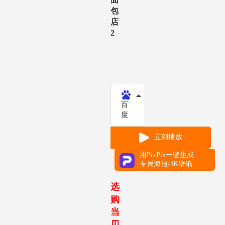
包
店
2
暂
无
百
度
立刻播放
用PixPix一键生成
专属海报/4K壁纸
选
购
当
贝