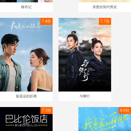
柳舟记
亲爱的契约男友
7.4分
7.7分
最遥远的距离
与卿行
7.3分
8.0分