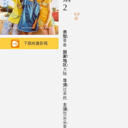
2
6.0
分
类
型:
青
下载哈趣影视
春
国
家/
地
区:
大
陆
导
演:
过
承
然
主
演:
范
朵
朵,
黄