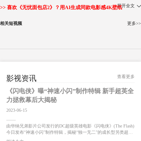
自己的愿望，这期间发生了一系列啼笑皆非的故事，最后孩子们团结协
展开全文
>> 喜欢《无忧面包店2》？用AI生成同款电影感4K壁纸
作，放弃了彼此的成见，举办了一次成功的校园文艺演出。孩子们明白了
成长的道路并非一帆风顺，面对的困难与困惑单靠一个“无忧面包”去逃
相关短视频
更多>>
避、去绕道而行是解决不了的，只有团结一致，迎难而上，勇敢面对，才
能走好成长的每一步。
影视资讯
查看更多
《闪电侠》曝“神速小闪”制作特辑 新手超英全
力拯救幕后大揭秘
2023-06-15
由华纳兄弟影片公司发行的DC超级英雄电影《闪电侠》(The Flash)
今日发布“神速小闪”制作特辑，揭秘“独一无二”的成长型另类超英
闪电侠，逆转时空只为拯救至亲的反套路英雄在与反派佐德将军的