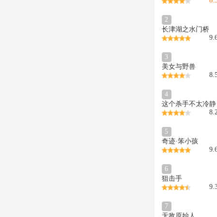
8.
2
长津湖之水门桥
9.
3
美女与野兽
8.
4
这个杀手不太冷静
8.
5
奇迹·笨小孩
9.
6
狙击手
9.
7
无敌原始人