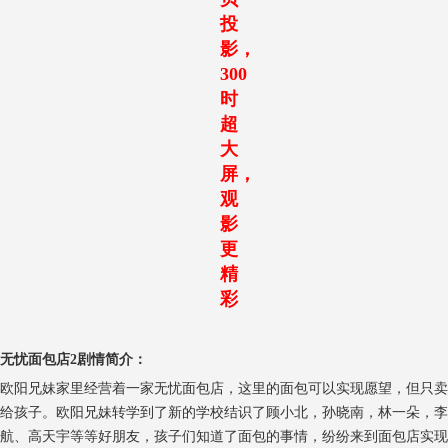
投
影，
300
时
超
大
屏，
观
影
更
精
彩
无忧面包店2剧情简介：
欧阳兄妹家里经营着一家无忧面包店，这里的面包可以实现愿望，但只卖
给孩子。欧阳兄妹转学到了新的学校结识了顾小北，孙晓南，林一朵，李
航、高天宇等等好朋友，孩子们知道了面包的事情，纷纷来到面包店实现