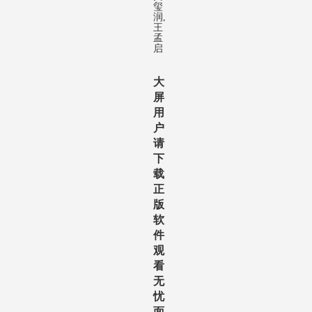
玺
润,
王
孟
启
大
屏
用
户
请
下
载
正
版
软
件
观
看
无
忧
面