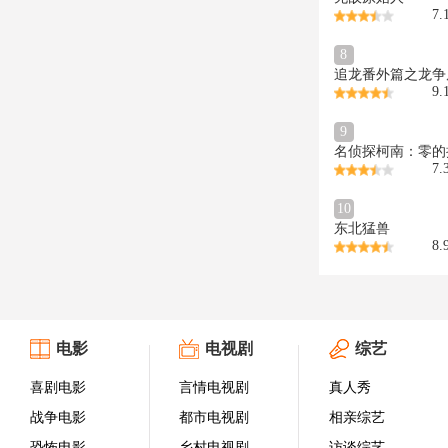
7.
8
追龙番外篇之龙争
9.
9
名侦探柯南：零的
7.
10
东北猛兽
8.
电影
电视剧
综艺
喜剧电影
言情电视剧
真人秀
战争电影
都市电视剧
相亲综艺
恐怖电影
乡村电视剧
访谈综艺