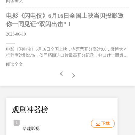
阅读全文
对决中逐步成长，热血又欢乐！影片首映口碑大爆，“好看！好
玩！好笑！好惊喜！无门槛爽感”，让影迷、观众嗨到上头！影片
电影《闪电侠》6月16日全国上映当贝投影邀
火热预售中，6月13、14日全国300场超前点映震撼来袭。6月16日
影片将以2D/CINITY/IMAX/DolbyCinema/CGS中国巨幕版本与北美
你一同见证“双闪出击”！
同步正式上映！闪电侠为救母亲跑赢光速获赞独一无二的超级英雄
今日曝光的“神速小闪”制作特辑全面展现了闪电侠有别于其他超级
2023-06-19
英雄的个人特质。片中
电影《闪电侠》6月16日全国上映，淘票票开分高达9.6，微博大V
推荐度达到99%，创同档期进口片最高开分纪录，好口碑全面爆发
人气飙升！这一次的超级英雄之旅中，《闪电侠》将与高端智能投
阅读全文
影品牌当贝投影一同见证“双闪出击”！“双闪合体”突破光速燃炸银
幕 闪电侠逆时营救感动不断据悉，《闪电侠》由华纳兄弟影片公
司出品，安迪·穆斯切蒂执导，埃兹拉·米勒、迈克尔·基顿、萨莎·
卡莱、本·阿弗莱克等主演。影片中，闪电侠为了拯救至亲穿越时
空，却无意引发宇宙危机，反派佐德将军卷土重来。为了让一切重
归正轨，闪电侠决定联手蝙蝠侠超女一同合力出击。电影中闪电侠
拥有了超能神速力之后，仍旧不断探索自己的超能力极限。这一
观剧神器榜
次“闪
1
下载
哈趣影视