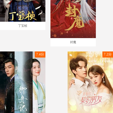
丁宝桢
封魔
7.4分
7.2分