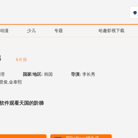
动漫
少儿
专题
哈趣影视下载
梯
6.0 分
伦理
国家/地区:
韩国
导演:
李长秀
贤俊,金泰熙
软件观看天国的阶梯