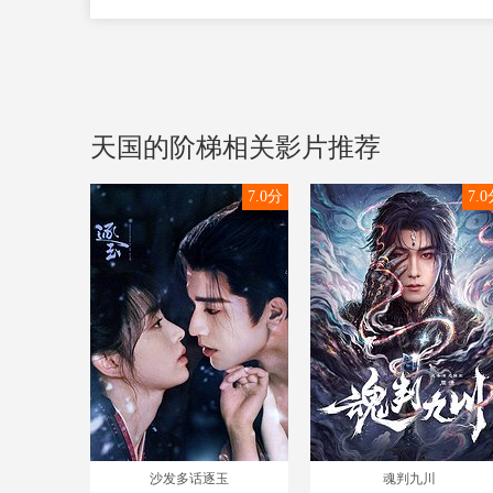
天国的阶梯相关影片推荐
7.0分
7.
沙发多话逐玉
魂判九川