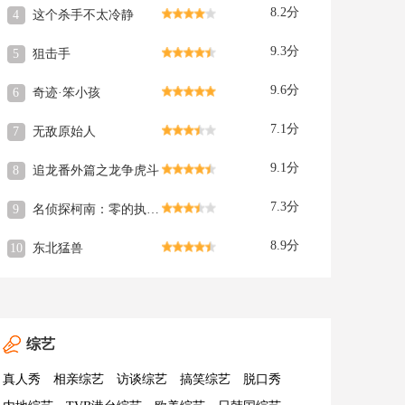
8.2分
4
这个杀手不太冷静
9.3分
5
狙击手
9.6分
6
奇迹·笨小孩
7.1分
7
无敌原始人
9.1分
8
追龙番外篇之龙争虎斗
7.3分
9
名侦探柯南：零的执行人
8.9分
10
东北猛兽
综艺
真人秀
相亲综艺
访谈综艺
搞笑综艺
脱口秀