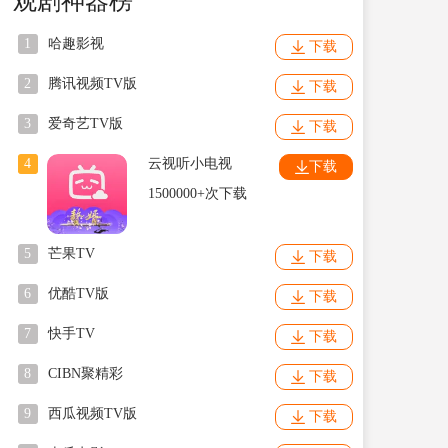
观剧神器榜
1
哈趣影视
下载
2
腾讯视频TV版
下载
3
爱奇艺TV版
下载
4
云视听小电视
下载
1500000+次下载
5
芒果TV
下载
6
优酷TV版
下载
7
快手TV
下载
8
CIBN聚精彩
下载
9
西瓜视频TV版
下载