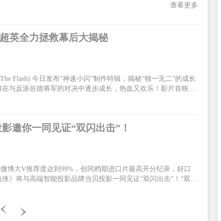
查看更多
手超英全力拯救幕后大揭秘
 Flash) 今日发布“神速小闪”制作特辑，揭秘“独一无二”的成长
雄在与反派佐德将军的对决中逐步成长，热血又欢乐！影片首映口
迷、观众嗨到上头！影片火热预售中，6月13、14日全国300场
/DolbyCinema/CGS中国巨幕版本与北美同步正式上映！闪电侠为
速小闪”制作特辑全面展现了闪电侠有别于其他超级英雄的个人特
投影邀你一同见证“双闪出击”！
6，微博大V推荐度达到99%，创同档期进口片最高开分纪录，好口
侠》将与高端智能投影品牌当贝投影一同见证“双闪出击”！“双闪
，《闪电侠》由华纳兄弟影片公司出品，安迪·穆斯切蒂执导，埃兹
主演。影片中，闪电侠为了拯救至亲穿越时空，却无意引发宇宙危
电侠决定联手蝙蝠侠超女一同合力出击。电影中闪电侠拥有了超能
闪