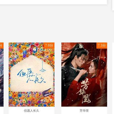
0分
7.8分
7.3分
但愿人长久
芳华里