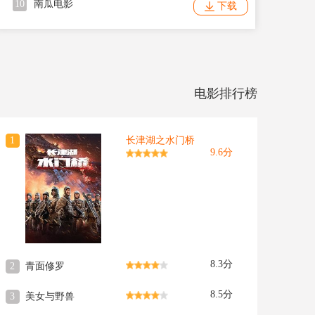
10
南瓜电影
下载
电影排行榜
1
长津湖之水门桥
9.6分
8.3分
2
青面修罗
8.5分
3
美女与野兽