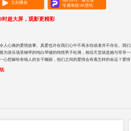
用PixPix一键生成
立刻播放
专属海报/4K壁纸
00时超大屏，观影更精彩
令人心痛的爱情故事。真爱也许在我们心中不再永恒或者并不存在。我们
视为游乐场里钢琴的纯白琴键的纯情男子松洲，相信天堂就是她与哥哥一
一心想嫁给有钱人的女子幽丽，他们之间的爱情会有着怎样的命运？爱情
起。松洲的母亲是一名画家，真熙的父亲是一名建筑师，他们就像年幼时
纸
似乎从他们两人身上看到了过去年轻时的影子。松洲的母亲与真熙的父亲
该是像亲兄妹一样的感情。他们都是左撇子，就好像流着不同血液的亲兄
适。从年少时起，松洲在钢琴演奏上便有着非凡的天赋。却由于他是财团
喜欢的地方，在那里松洲在露天舞台上为真熙演奏着钢琴。那一天，真熙
到这份世上独一无二的礼物时，被松洲的情谊打动。松洲深深地亲吻着CD
起飞前一小时，在游乐场的两个人并不知道他们的未来是否能像在这一小
在临走前，两人交换了彼此的项链，但是谁都没有想到这却是他们坎坷爱
的真熙爸爸介绍电影演员泰美罗。两人相互产生了好感，可是真熙爸爸顾虑