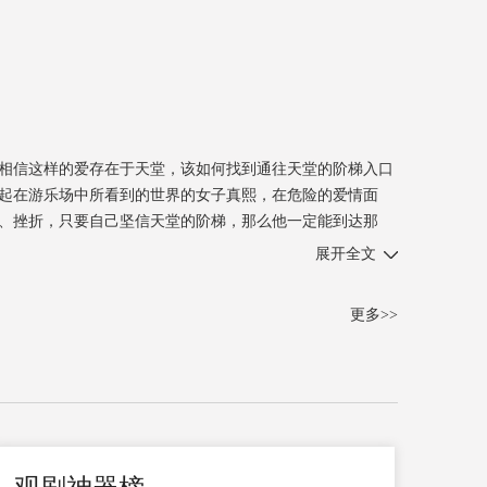
相信这样的爱存在于天堂，该如何找到通往天堂的阶梯入口
起在游乐场中所看到的世界的女子真熙，在危险的爱情面
、挫折，只要自己坚信天堂的阶梯，那么他一定能到达那
的松洲与真熙一样，从小一起长大，有着深厚的友情。长大
展开全文
在松洲出国留学期间，两家为他们订下了婚约。也许是由于
弟一样。松洲与真熙能相互感应到对方的伤痛甚至是呼吸。
更多>>
唯一的继承人的身分使他不能投入其中，只好作为闲暇时的
成为众人嫉妒的对象。松洲把在游乐场为真熙弹奏的钢琴曲
封面上印着真熙的脸庞。松洲的心中已别无他想。但是周围的
时中感受到如临天堂一般的幸福。彼此都坚信着能够再度重
情命运的开始。相爱的两个人将会面临怎样的命运，他们的
到真熙的感受而犹豫不决。然...