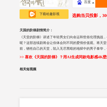
百度
下载哈趣影视
选购当贝投影，3
天国的阶梯剧情简介：
《天堂的阶梯》讲述了年轻男女们向命运和世俗伦理挑战，
呢？这部连续剧将会让你体会到不同的爱情价值观。将天堂
前，牺牲自己的天堂，陷入无尽黑暗的地狱中的男子泰华，
里。松洲与真熙自出生起，两人的命运就已经紧紧联系在一
>> 喜欢《天国的阶梯》？用AI生成同款电影感4K壁
之后，他们分别成了家。当松洲和真熙出生后，他们的父母
他们太年轻了，松洲与真熙的感情是很特别的，换句话说应
相关短视频
当他们中有一个人感冒，那另一个也会相应程度地感受到不
娱乐，虽然如此，却依旧演奏得非常出色。游乐场是两人最
制作成CD"致恋人"，将它作为礼物送给真熙。当真熙收
唏嘘声令真熙感到不快。这一切发生在松洲出国留学的飞机
逢。。。天堂般的游乐场与重聚的梦想只能在睡梦中重现。
爱情会如何发展呢？松洲的母亲一年前向妻子已患肝癌去世