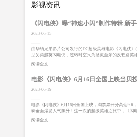
影视资讯
《闪电侠》曝“神速小闪”制作特辑 新
2023-06-15
由华纳兄弟影片公司发行的DC超级英雄电影《闪电侠》(The
型另类超英闪电侠，逆转时空只为拯救至亲的反套路英
碑大爆，“好看！好玩！好笑！好惊喜！无门槛爽感”，让影
阅读全文
超前点映震撼来袭。6月16日影片将以2D/CINITY/IMAX
救母亲跑赢光速获赞独一无二的超级英雄今日曝光的“神
电影《闪电侠》6月16日全国上映当贝
质。片中
2023-06-19
电影《闪电侠》6月16日全国上映，淘票票开分高达9.
碑全面爆发人气飙升！这一次的超级英雄之旅中，《闪电
合体”突破光速燃炸银幕 闪电侠逆时营救感动不断据悉
阅读全文
拉·米勒、迈克尔·基顿、萨莎·卡莱、本·阿弗莱克等
机，反派佐德将军卷土重来。为了让一切重归正轨，闪
神速力之后，仍旧不断探索自己的超能力极限。这一次“