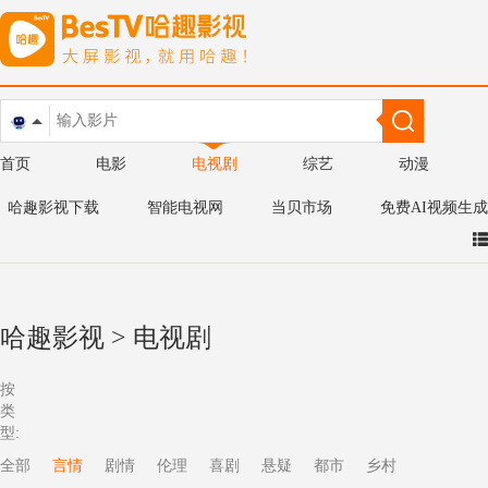
首页
电影
电视剧
综艺
动漫
哈趣影视下载
智能电视网
当贝市场
免费AI视频生成
哈趣影视
>
电视剧
按
类
型:
全部
言情
剧情
伦理
喜剧
悬疑
都市
乡村