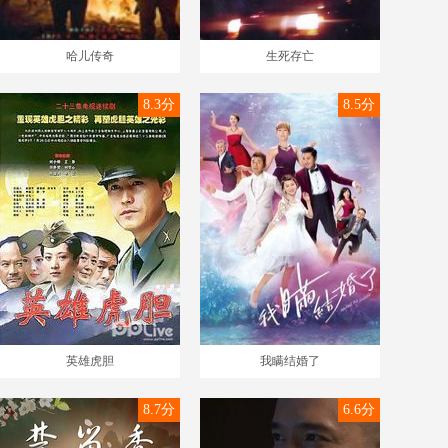
哈儿传奇
生死存亡
8.3分
8.5分
英雄虎胆
我瞒结婚了
8.7分
6.6分