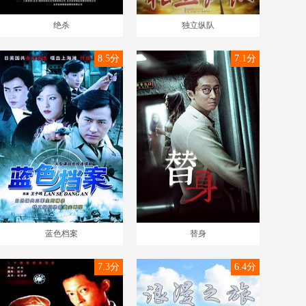
绝杀
独立纵队
8.5分
7.1分
蓝色档案
替身
7.3分
6.4分