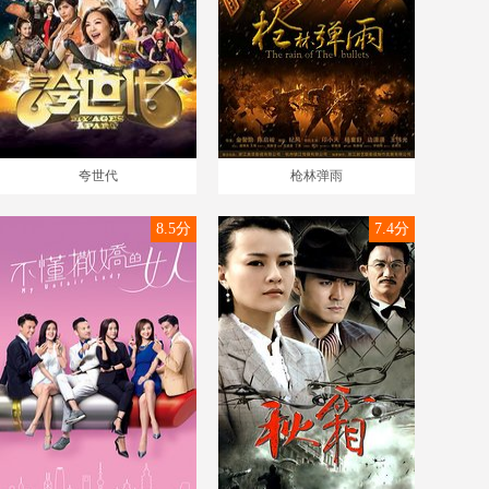
夸世代
枪林弹雨
8.5分
7.4分