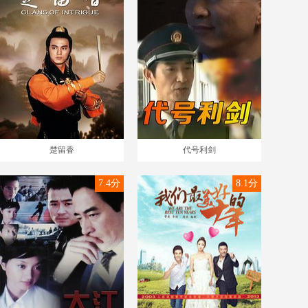
楚留香
代号利剑
7.4分
8.1分