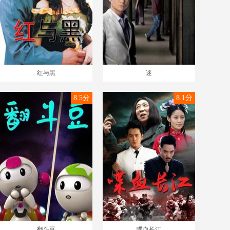
红与黑
迷
8.5分
8.1分
翻斗豆
喋血长江