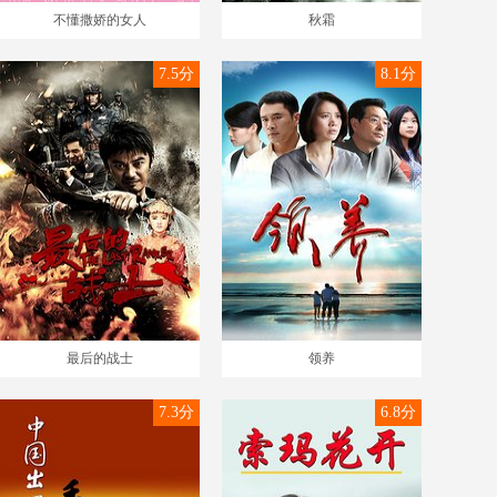
不懂撒娇的女人
秋霜
7.5分
8.1分
最后的战士
领养
7.3分
6.8分