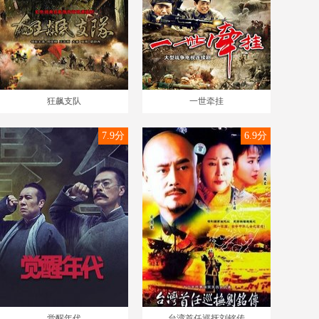
狂飙支队
一世牵挂
7.9分
6.9分
觉醒年代
台湾首任巡抚刘铭传