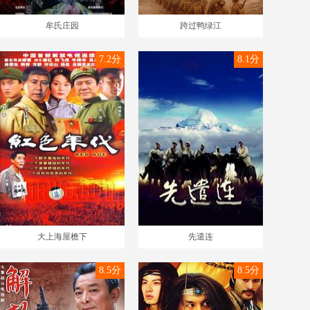
牟氏庄园
跨过鸭绿江
7.2分
8.1分
大上海屋檐下
先遣连
8.5分
8.5分