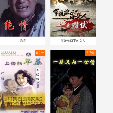
绝情
军统枪口下的女人
8.2分
6.7分