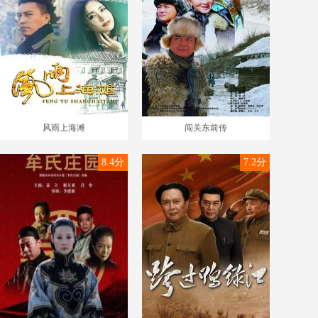
风雨上海滩
闯关东前传
8.4分
7.2分