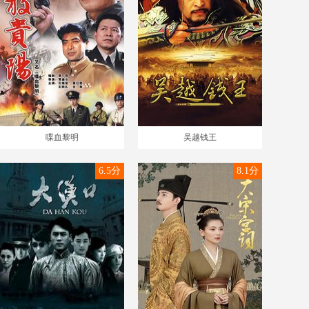
喋血黎明
吴越钱王
6.5分
8.1分