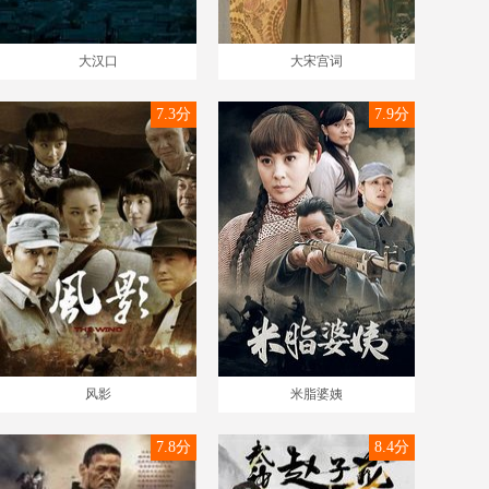
大汉口
大宋宫词
7.3分
7.9分
风影
米脂婆姨
7.8分
8.4分