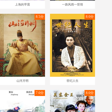
上海的早晨
一路风雨一世情
8.5分
8.0分
山河月明
世纪人生
7.0分
8.0分