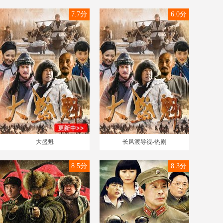
7.7分
6.0分
大盛魁
长风渡导视-热剧
8.5分
8.3分