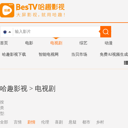
首页
电影
电视剧
综艺
动漫
哈趣影视下载
智能电视网
当贝市场
免费AI视频生成
哈趣影视
>
电视剧
按
类
型:
全部
言情
剧情
伦理
喜剧
悬疑
都市
乡村