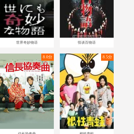
世界奇妙物语
怪谈百物语
8.0分
8.5分
信长协奏曲
根性青蛙