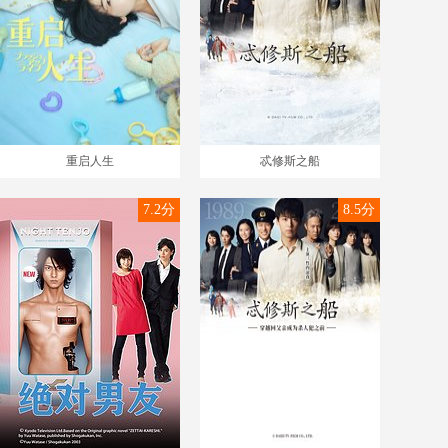
重启人生
忒修斯之船
7.2分
8.5分