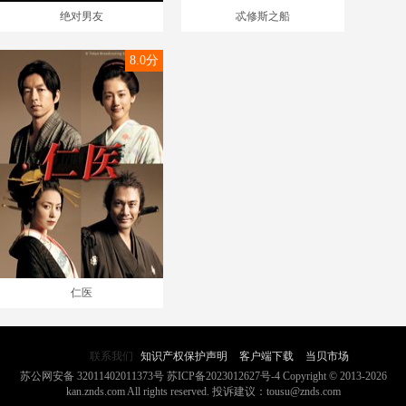
绝对男友
忒修斯之船
8.0分
仁医
联系我们
知识产权保护声明
客户端下载
当贝市场
苏公网安备 32011402011373号
苏ICP备2023012627号-4
Copyright © 2013-2026
kan.znds.com All rights reserved.
投诉建议：tousu@znds.com