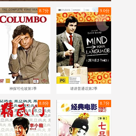
8.7分
9.0分
神探可伦坡第1季
请讲普通话第2季
8.8分
8.7分