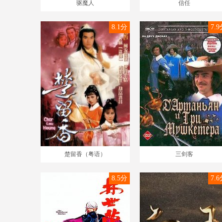
驱魔人
信任
8.1分
7.
楚留香（粤语）
三剑客
8.5分
7.