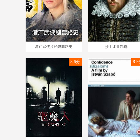
港产武侠片经典套路史
莎士比亚精选
8.6分
8.