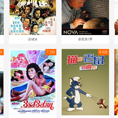
连城诀
新星第1季
5分
7.2分
8.6分