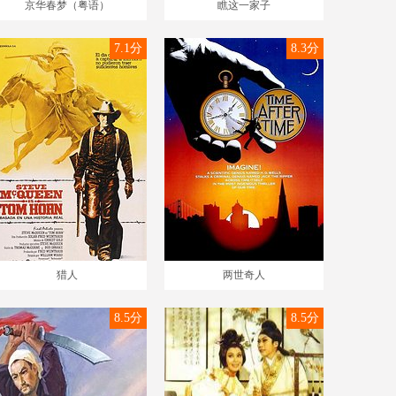
京华春梦（粤语）
瞧这一家子
7.1分
8.3分
猎人
两世奇人
8.5分
8.5分