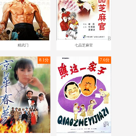
精武门
七品芝麻官
8.1分
7.6分