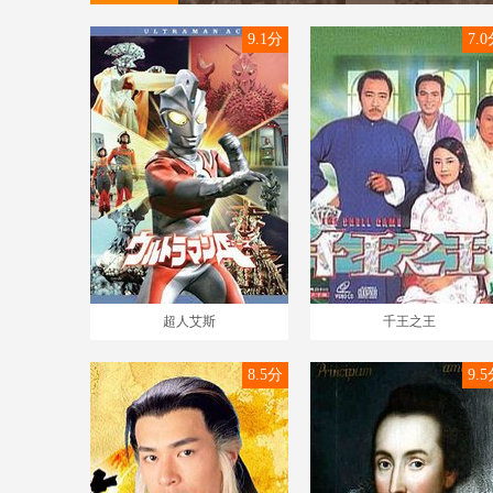
9.1分
7.
超人艾斯
千王之王
8.5分
9.