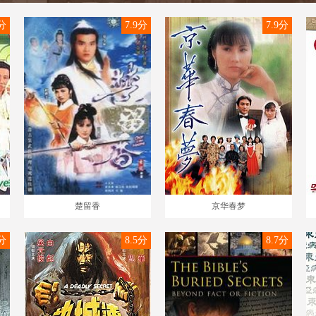
0分
7.9分
7.9分
楚留香
京华春梦
5分
8.5分
8.7分