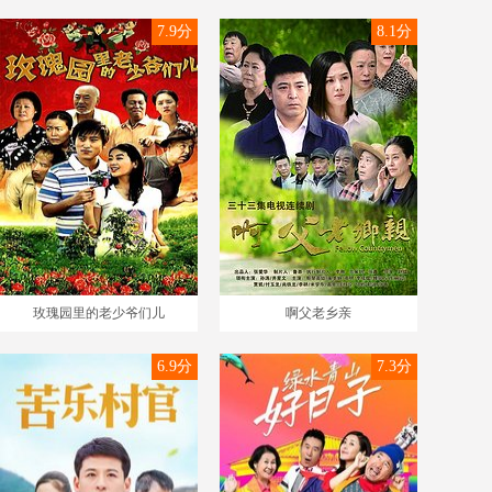
7.9分
8.1分
玫瑰园里的老少爷们儿
啊父老乡亲
6.9分
7.3分